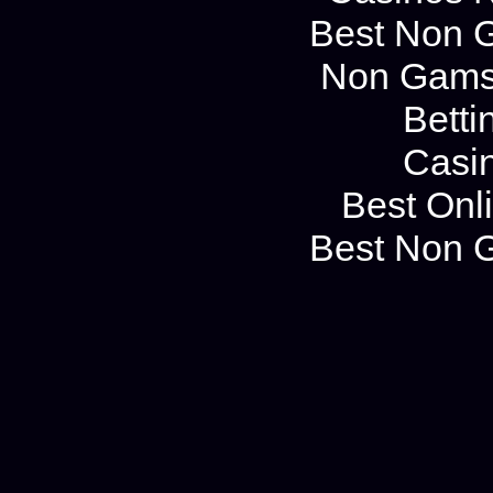
Best Non 
Non Gams
Betti
Casi
Best Onl
Best Non 