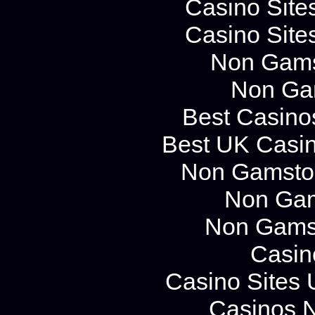
Casino Site
Casino Site
Non Gams
Non Ga
Best Casino
Best UK Casi
Non Gamstop
Non Gam
Non Gams
Casin
Casino Sites
Casinos 