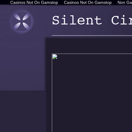
Casinos Not On Gamstop
Casinos Not On Gamstop
Non Ga