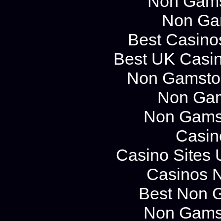
Non Gams
Non Ga
Best Casino
Best UK Casi
Non Gamstop
Non Gam
Non Gams
Casin
Casino Sites
Casinos 
Best Non 
Non Gams