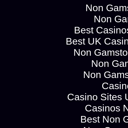
Non Gams
Non Ga
Best Casino
Best UK Casi
Non Gamstop
Non Gam
Non Gams
Casin
Casino Sites
Casinos 
Best Non 