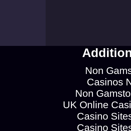
Additio
Non Gams
Casinos 
Non Gamstop
UK Online Cas
Casino Site
Casino Site