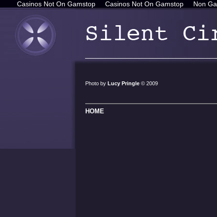
Casinos Not On Gamstop
Casinos Not On Gamstop
Non Ga
Photo by
Lucy Pringle
© 2009
HOME