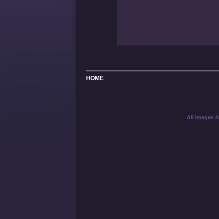
HOME
All Images A