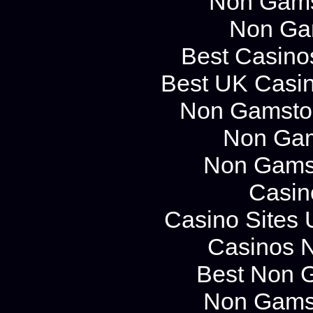
Non Gams
Non Ga
Best Casino
Best UK Casi
Non Gamstop
Non Gam
Non Gams
Casin
Casino Sites
Casinos 
Best Non 
Non Gams